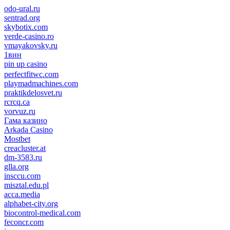
odo-ural.ru
sentrad.org
skybotix.com
verde-casino.ro
vmayakovsky.ru
1вин
pin up casino
пин ап
1win
perfectfitwc.com
playmadmachines.com
praktikdelosvet.ru
rcrcq.ca
vorvuz.ru
Гама казино
Arkada Casino
Mostbet
creacluster.at
dm-3583.ru
glla.org
insccu.com
misztal.edu.pl
acca.media
alphabet-city.org
biocontrol-medical.com
feconcr.com