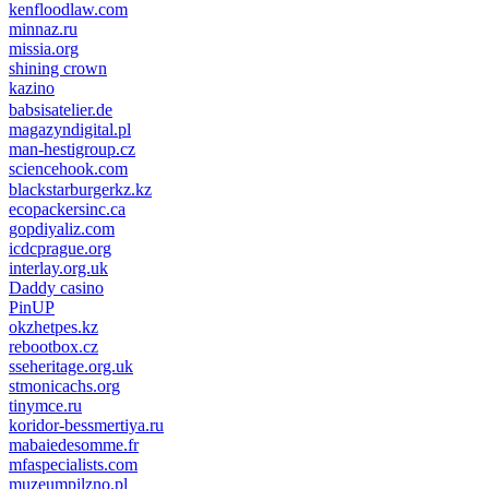
kenfloodlaw.com
minnaz.ru
missia.org
shining crown
kazino
casino lemon
pinco giriş
babsisatelier.de
magazyndigital.pl
man-hestigroup.cz
sciencehook.com
олимп казино
blackstarburgerkz.kz
ecopackersinc.ca
gopdiyaliz.com
icdcprague.org
interlay.org.uk
Daddy casino
PinUP
okzhetpes.kz
rebootbox.cz
sseheritage.org.uk
stmonicachs.org
tinymce.ru
koridor-bessmertiya.ru
mabaiedesomme.fr
mfaspecialists.com
muzeumpilzno.pl