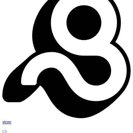
store