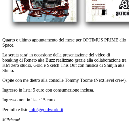
Quarto e ultimo appuntamento del mese per OPTIMUS PRIME allo
Space.
La serata sara’ in occasione della presentazione del video di
breaking di Renato aka Buzz realizzato grazie alla collaborazione tra
KM-zero studio, Gold e Sketch This Out con musica di Shinjin aka
Shino.
Ospite con me dietro alla consolle Tommy Toome (Next level crew).
Ingresso in lista: 5 euro con consumazione inclusa.
Ingresso non in lista: 15 euro.
Per info e liste
info@goldworld.it
Millelemmi