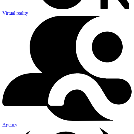
Virtual reality
Agency