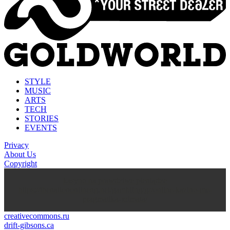
STYLE
MUSIC
ARTS
TECH
STORIES
EVENTS
Privacy
About Us
Copyright
kasyno na prawdziwe pieniądze
https://thenationonlineng.net/gambling/gr/online-kazino-me-
pragmatika-xrimata/
creativecommons.ru
drift-gibsons.ca