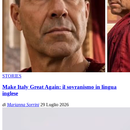
STORIES
Make Italy Great Again: il sovranismo in lingua
inglese
di
Marianna Sorrini
29 Luglio 2026