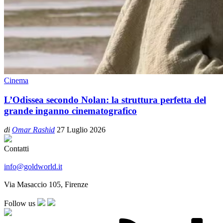
Cinema
L’Odissea secondo Nolan: la struttura perfetta del
grande inganno cinematografico
di
Omar Rashid
27 Luglio 2026
Contatti
info@goldworld.it
Via Masaccio 105, Firenze
Follow us