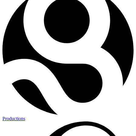
Productions