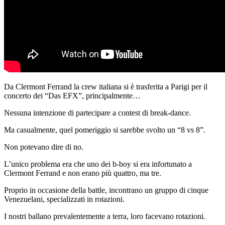
Da Clermont Ferrand la crew italiana si è trasferita a Parigi per il
concerto dei “Das EFX”, principalmente…
Nessuna intenzione di partecipare a contest di break-dance.
Ma casualmente, quel pomeriggio si sarebbe svolto un “8 vs 8”.
Non potevano dire di no.
L’unico problema era che uno dei b-boy si era infortunato a
Clermont Ferrand e non erano più quattro, ma tre.
Proprio in occasione della battle, incontrano un gruppo di cinque
Venezuelani, specializzati in rotazioni.
I nostri ballano prevalentemente a terra, loro facevano rotazioni.