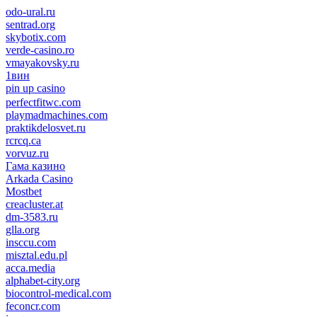
odo-ural.ru
sentrad.org
skybotix.com
verde-casino.ro
vmayakovsky.ru
1вин
pin up casino
пин ап
1win
perfectfitwc.com
playmadmachines.com
praktikdelosvet.ru
rcrcq.ca
vorvuz.ru
Гама казино
Arkada Casino
Mostbet
creacluster.at
dm-3583.ru
glla.org
insccu.com
misztal.edu.pl
acca.media
alphabet-city.org
biocontrol-medical.com
feconcr.com