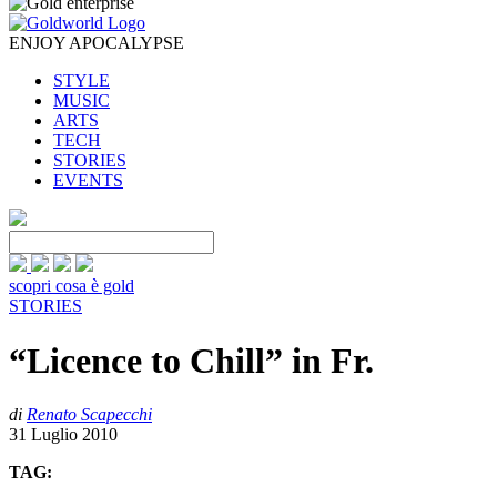
ENJOY APOCALYPSE
STYLE
MUSIC
ARTS
TECH
STORIES
EVENTS
scopri cosa è gold
STORIES
“Licence to Chill” in Fr.
di
Renato Scapecchi
31 Luglio 2010
TAG: