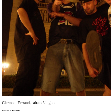
Clermont Ferrand, sabato 3 luglio.