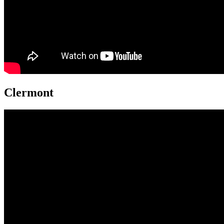
Clermont