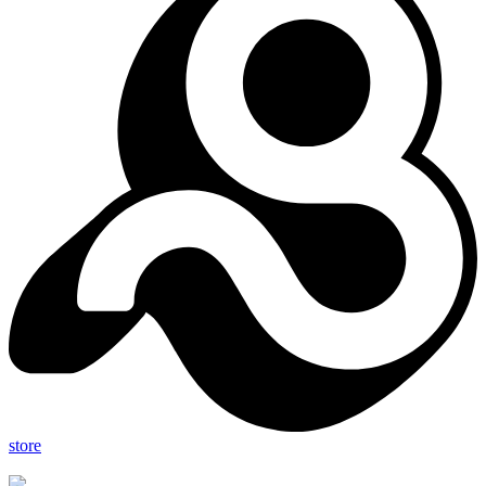
store