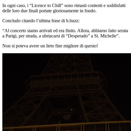
In ogni caso, i “Licence to Chill” sono rimasti contenti e soddisfatti
delle loro due finali portate gloriosamente in fondo.
Concludo citando l’ultima frase di b.buzz:
“Al concerto siamo arrivati ed era finito. Allora, abbiamo fatto serata
a Parigi, per strada, a ubriacarsi di “Desperado” a St. Michelle”.
Non si poteva avere un lieto fine migliore di questo!