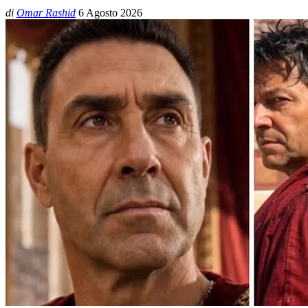
di
Omar Rashid
6 Agosto 2026