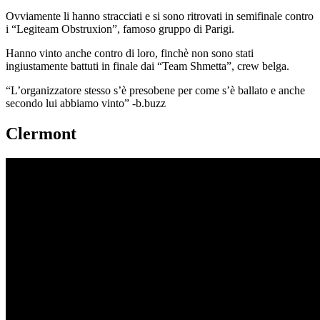
Ovviamente li hanno stracciati e si sono ritrovati in semifinale contro
i “Legiteam Obstruxion”, famoso gruppo di Parigi.
Hanno vinto anche contro di loro, finchè non sono stati
ingiustamente battuti in finale dai “Team Shmetta”, crew belga.
“L’organizzatore stesso s’è presobene per come s’è ballato e anche
secondo lui abbiamo vinto” -b.buzz
Clermont