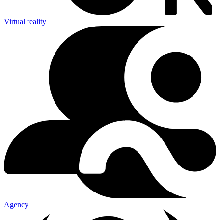
Virtual reality
Agency