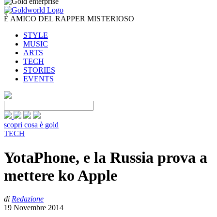
È AMICO DEL RAPPER MISTERIOSO
STYLE
MUSIC
ARTS
TECH
STORIES
EVENTS
scopri cosa è gold
TECH
YotaPhone, e la Russia prova a
mettere ko Apple
di
Redazione
19 Novembre 2014