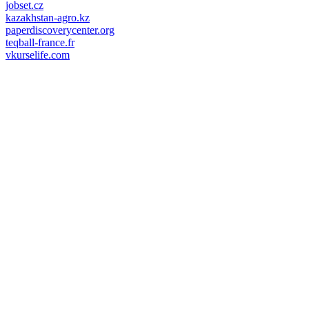
jobset.cz
kazakhstan-agro.kz
paperdiscoverycenter.org
teqball-france.fr
vkurselife.com