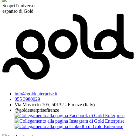
Scopri l'universo
espanso di Gold
info@goldenterprise.it
055 3980029
Via Masaccio 105, 50132 - Firenze (Italy)
@goldenterprisefirenze