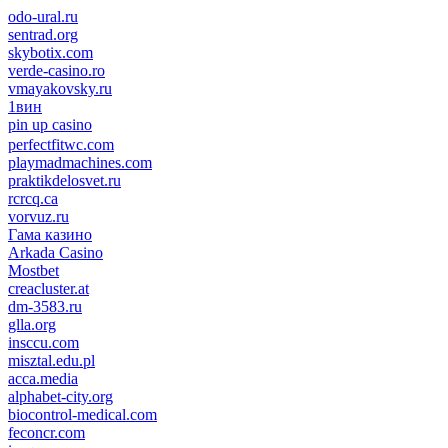
odo-ural.ru
sentrad.org
skybotix.com
verde-casino.ro
vmayakovsky.ru
1вин
pin up casino
пин ап
1win
perfectfitwc.com
playmadmachines.com
praktikdelosvet.ru
rcrcq.ca
vorvuz.ru
Гама казино
Arkada Casino
Mostbet
creacluster.at
dm-3583.ru
glla.org
insccu.com
misztal.edu.pl
acca.media
alphabet-city.org
biocontrol-medical.com
feconcr.com