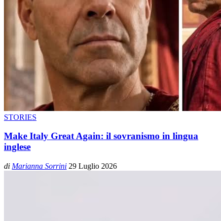
STORIES
Make Italy Great Again: il sovranismo in lingua
inglese
di
Marianna Sorrini
29 Luglio 2026