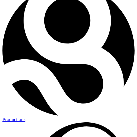
Productions