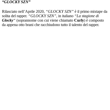
“GLOCKY SZN”
Rilasciato nell’Aprile 2020,
“GLOCKY SZN”
è il primo mixtape da
solita del rapper.
“GLOCKY SZN”
, in italiano
“La stagione di
Glocky
“
(soprannome con cui viene chiamato
Curly
) è composto
da appena otto brani che racchiudono tutto il talento del rapper.