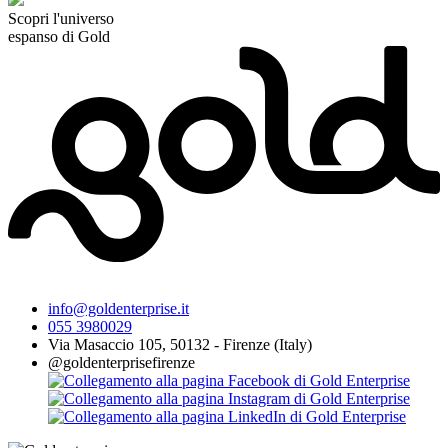
Scopri l'universo
espanso di Gold
info@goldenterprise.it
055 3980029
Via Masaccio 105, 50132 - Firenze (Italy)
@goldenterprisefirenze