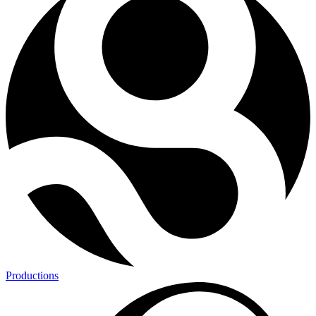
Productions