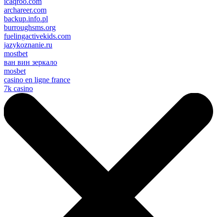
icaqroo.com
archareer.com
backup.info.pl
burroughsms.org
fuelingactivekids.com
jazykoznanie.ru
mostbet
ван вин зеркало
mosbet
casino en ligne france
7k casino