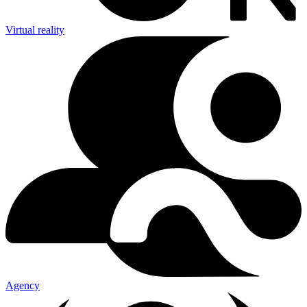
Virtual reality
Agency