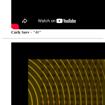
Curly Savv
– “40”