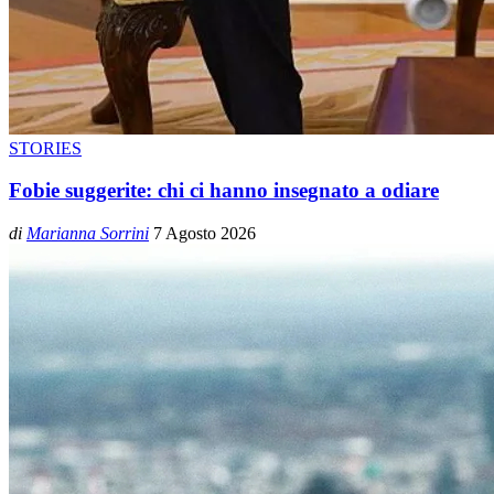
STORIES
Fobie suggerite: chi ci hanno insegnato a odiare
di
Marianna Sorrini
7 Agosto 2026